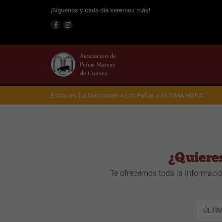
¡Síguenos y cada día seremos más!
Estás en: La Asociación >
Las Peñas
> ÚLTIMA HORA
¿Quiere
Te ofrecemos toda la informació