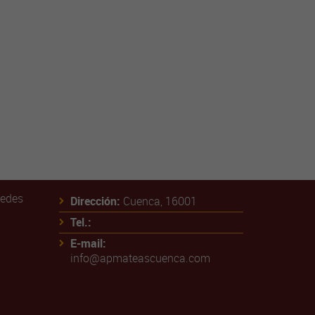
Redes
Dirección:
Cuenca, 16001
Tel.:
E-mail:
info@apmateascuenca.com